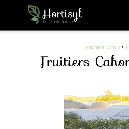
Panneau de gestion des cookies
Pépinière Cahors
P
Fruitiers Cahor