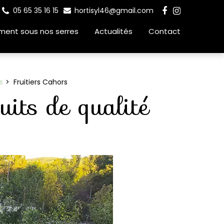
05 65 35 16 15
hortisyl46@gmail.com
ment sous nos serres
Actualités
Contact
s
Fruitiers Cahors
ruits de qualité