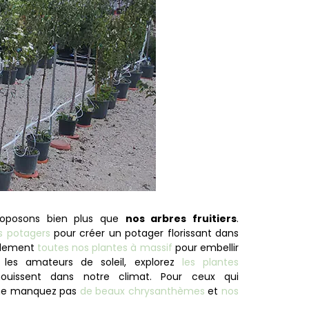
roposons bien plus que
nos arbres fruitiers
.
ts potagers
pour créer un potager florissant dans
galement
toutes nos plantes à massif
pour embellir
 les amateurs de soleil, explorez
les plantes
ouissent dans notre climat. Pour ceux qui
, ne manquez pas
de beaux chrysanthèmes
et
nos