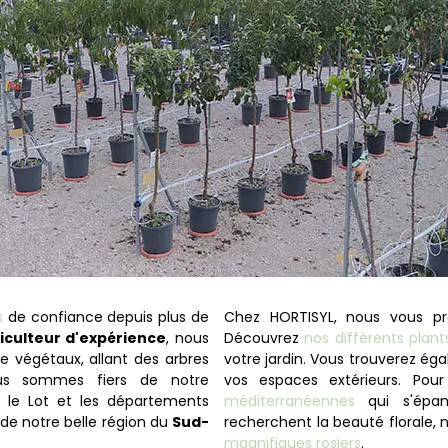
s
de confiance depuis plus de
Chez HORTISYL, nous vous p
iculteur d'expérience
, nous
Découvrez
nos différents plan
e végétaux, allant des arbres
votre jardin. Vous trouverez é
us sommes fiers de notre
vos espaces extérieurs. Pour
le Lot et les départements
méditerranéennes
qui s'épan
de notre belle région du
Sud-
recherchent la beauté florale
magnifiques rosiers
.