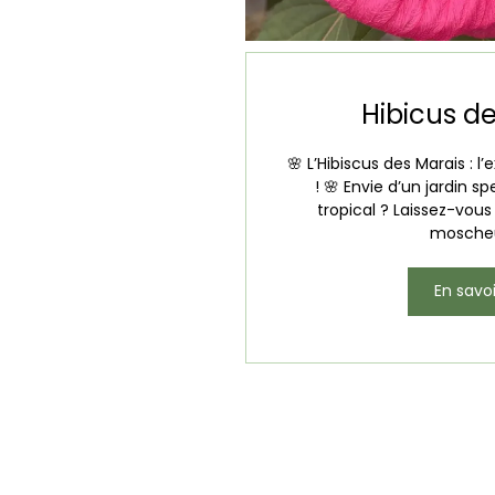
Hibicus d
🌸 L’Hibiscus des Marais : l
! 🌸 Envie d’un jardin s
tropical ? Laissez-vous 
moscheut
En savoi