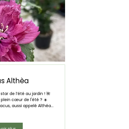
us Althèa
 star de l’été au jardin ! 🌺
plein cœur de l'été ? ☀️
acus, aussi appelé Althéa...
voir plus