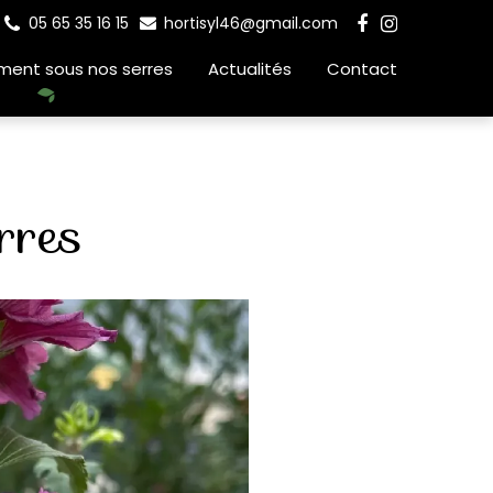
05 65 35 16 15
hortisyl46@gmail.com
ment sous nos serres
Actualités
Contact
rres