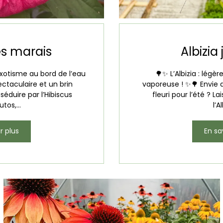
es marais
Albizia 
’exotisme au bord de l’eau
🌳✨ L’Albizia : légè
pectaculaire et un brin
vaporeuse ! ✨🌳 Envie d’
séduire par l’Hibiscus
fleuri pour l’été ? 
os,...
l’Al
r plus
En sa