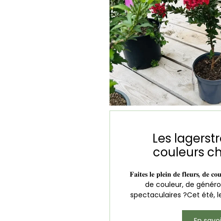
Les lagerst
couleurs ch
𝐅𝐚𝐢𝐭𝐞𝐬 𝐥𝐞 𝐩𝐥𝐞𝐢𝐧 𝐝𝐞 𝐟𝐥𝐞𝐮𝐫𝐬, 𝐝𝐞 
de couleur, de généros
spectaculaires ?Cet été, le
En savoi