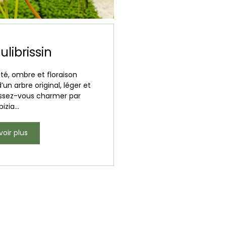
julibrissin
reté, ombre et floraison
un arbre original, léger et
Laissez-vous charmer par
bizia...
voir plus