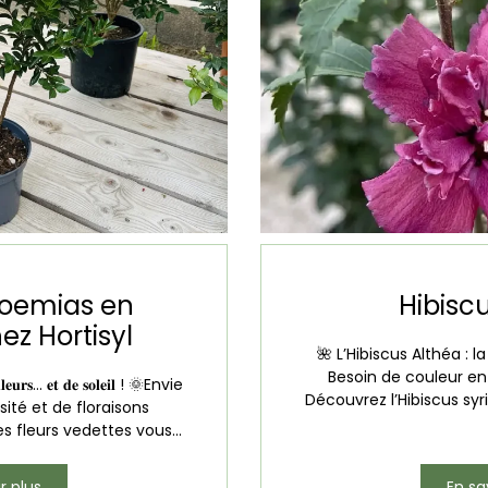
roemias en
Hibisc
ez Hortisyl
🌺 L’Hibiscus Althéa : la
Besoin de couleur en 
𝐜𝐨𝐮𝐥𝐞𝐮𝐫𝐬… 𝐞𝐭 𝐝𝐞 𝐬𝐨𝐥𝐞𝐢𝐥 ! 🌞Envie
Découvrez l’Hibiscus syri
ité et de floraisons
s fleurs vedettes vous...
r plus
En sa