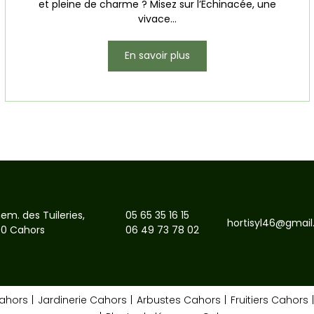
et pleine de charme ? Misez sur l’Échinacée, une
vivace...
En savoir plus
em. des Tuileries,
05 65 35 16 15
hortisyl46@gmai
0 Cahors
06 49 73 78 02
Cahors
Jardinerie Cahors
Arbustes Cahors
Fruitiers Cahors